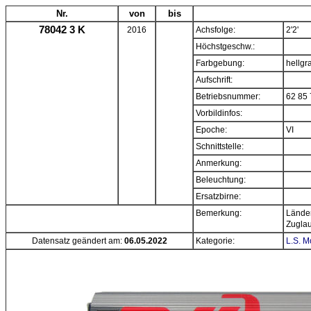
Nr.
von
bis
78042 3 K
2016
Achsfolge:
2'2'
Höchstgeschw.:
Farbgebung:
hellgr
Aufschrift:
Betriebsnummer:
62 85 
Vorbildinfos:
Epoche:
VI
Schnittstelle:
Anmerkung:
Beleuchtung:
Ersatzbirne:
Bemerkung:
Lände
Zuglau
Datensatz geändert am:
06.05.2022
Kategorie:
L.S. 