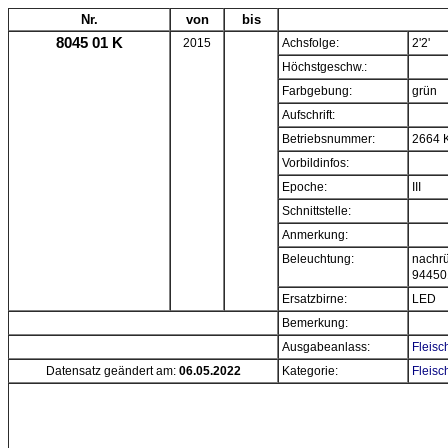
Nr.
von
bis
8045 01 K
2015
Achsfolge:
2'2'
Höchstgeschw.:
Farbgebung:
grün
Aufschrift:
Betriebsnummer:
2664 
Vorbildinfos:
Epoche:
III
Schnittstelle:
Anmerkung:
Beleuchtung:
nachrü
94450
Ersatzbirne:
LED
Bemerkung:
Ausgabeanlass:
Fleisc
Datensatz geändert am:
06.05.2022
Kategorie:
Fleisc