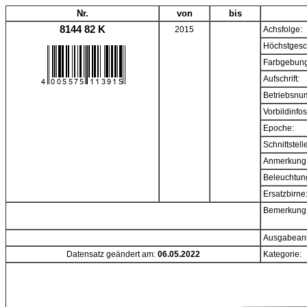
Nr.
von
bis
8144 82 K
2015
Achsfolge:
Höchstgesc
Farbgebung
Aufschrift:
Betriebsnu
Vorbildinfos
Epoche:
Schnittstell
Anmerkung
Beleuchtun
Ersatzbirne
Bemerkung
Ausgabeanl
Datensatz geändert am:
06.05.2022
Kategorie: