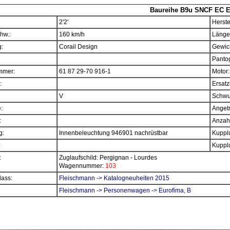
Baureihe B9u SNCF EC Eu
2'2'
Herste
hw.:
160 km/h
Länge
:
Corail Design
Gewich
Panto
mmer:
61 87 29-70 916-1
Motor:
:
Ersatz
V
Schwu
e:
Angetr
:
Anzahl
g:
Innenbeleuchtung 946901 nachrüstbar
Kupplu
:
Kupplu
:
Zuglaufschild: Pergignan - Lourdes
Wagennummer:
103
ass:
Fleischmann -> Katalogneuheiten 2015
Fleischmann -> Personenwagen -> Eurofima, B