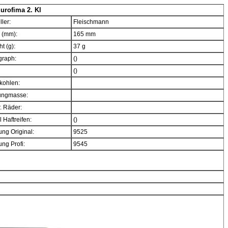
rofima 2. Kl
ller:
Fleischmann
 (mm):
165 mm
t (g):
37 g
graph:
()
()
kohlen:
ngmasse:
. Räder:
 Haftreifen:
()
ng Original:
9525
ng Profi:
9545