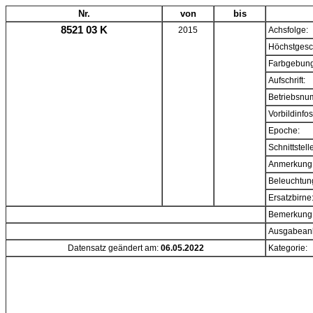
Nr.
von
bis
8521 03 K
2015
Achsfolge:
Höchstgesc
Farbgebung
Aufschrift:
Betriebsnu
Vorbildinfos
Epoche:
Schnittstell
Anmerkung
Beleuchtun
Ersatzbirne
Bemerkung
Ausgabeanl
Datensatz geändert am:
06.05.2022
Kategorie: