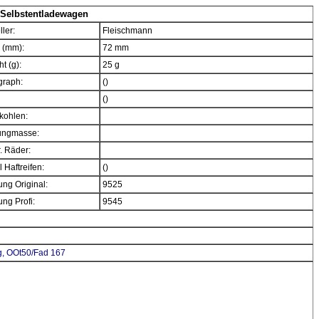
Selbstentladewagen
ller:
Fleischmann
 (mm):
72 mm
t (g):
25 g
graph:
()
()
kohlen:
ngmasse:
. Räder:
 Haftreifen:
()
ng Original:
9525
ng Profi:
9545
g, OOt50/Fad 167