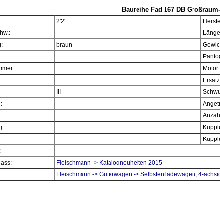
Baureihe Fad 167 DB Großraum-
2'2'
Herste
hw.:
Länge
:
braun
Gewich
Panto
mmer:
Motor:
:
Ersatz
III
Schwu
e:
Angetr
:
Anzahl
g:
Kupplu
:
Kupplu
:
ass:
Fleischmann -> Katalogneuheiten 2015
Fleischmann -> Güterwagen -> Selbstentladewagen, 4-achsi