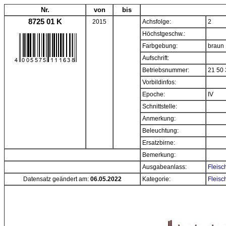
Nr.
von
bis
8725 01 K
2015
Achsfolge:
2
Höchstgeschw.:
Farbgebung:
braun
Aufschrift:
Betriebsnummer:
21 50 
Vorbildinfos:
Epoche:
IV
Schnittstelle:
Anmerkung:
Beleuchtung:
Ersatzbirne:
Bemerkung:
Ausgabeanlass:
Fleisc
Datensatz geändert am:
06.05.2022
Kategorie:
Fleisc