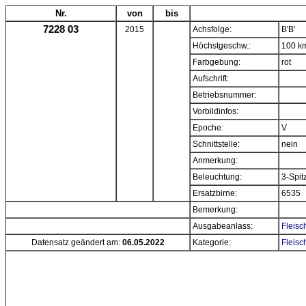
Nr.
von
bis
7228 03
2015
Achsfolge:
B'B'
Höchstgeschw.:
100 k
Farbgebung:
rot
Aufschrift:
Betriebsnummer:
Vorbildinfos:
Epoche:
V
Schnittstelle:
nein
Anmerkung:
Beleuchtung:
3-Spit
Ersatzbirne:
6535
Bemerkung:
Ausgabeanlass:
Fleisc
Datensatz geändert am:
06.05.2022
Kategorie:
Fleisc