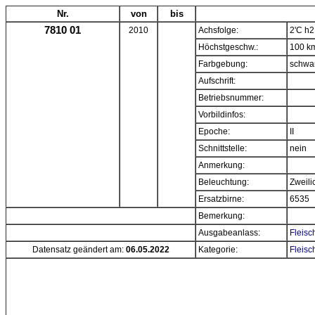
Nr.
von
bis
7810 01
2010
Achsfolge:
2'C h2
Höchstgeschw.:
100 k
Farbgebung:
schwa
Aufschrift:
Betriebsnummer:
Vorbildinfos:
Epoche:
II
Schnittstelle:
nein
Anmerkung:
Beleuchtung:
Zweili
Ersatzbirne:
6535
Bemerkung:
Ausgabeanlass:
Fleisc
Datensatz geändert am:
06.05.2022
Kategorie:
Fleisc