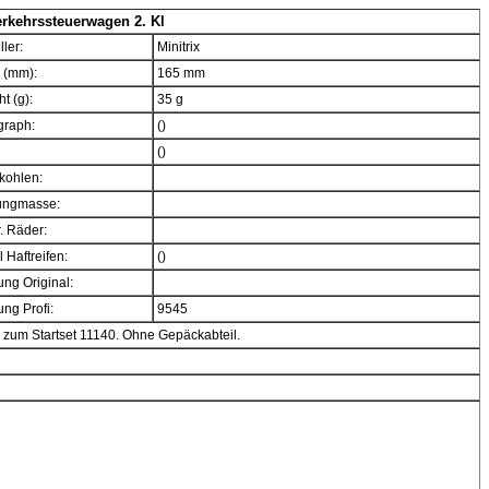
rkehrssteuerwagen 2. Kl
ller:
Minitrix
 (mm):
165 mm
t (g):
35 g
graph:
()
()
kohlen:
ngmasse:
. Räder:
 Haftreifen:
()
ng Original:
ng Profi:
9545
 zum Startset 11140. Ohne Gepäckabteil.