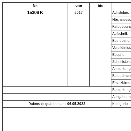
Nr.
von
bis
15306 K
2017
Achsfolge:
Höchstgesc
Farbgebung
Aufschrift:
Betriebsnu
Vorbildinfos
Epoche:
Schnittstell
Anmerkung
Beleuchtun
Ersatzbirne
Bemerkung
Ausgabeanl
Datensatz geändert am:
06.05.2022
Kategorie: