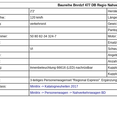
Baureihe Bnrdzf 477 DB Regio Nahve
2'2'
Herste
hw.:
120 km/h
Länge
:
verkehrsrot
Gewich
Panto
mmer:
50 80 82-34 324-7
Motor:
:
Ersatz
VI
Schwu
e:
Angetr
:
Anzahl
g:
Innenbeleuchtung 66616 (LED) nachrüstbar
Kupplu
:
Kupplu
:
3-teiliges Personenwagenset "Regional Express". Ergänzung
ass:
Minitrix -> Katalogneuheiten 2017
Minitrix -> Personenwagen -> Nahverkehrswagen BD