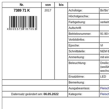
Nr.
von
bis
7389 71 K
2017
Achsfolge:
Bo'Bo'
Höchstgeschw.:
Farbgebung:
verkeh
Aufschrift:
Betriebsnummer:
91 80
Vorbildinfos:
Epoche:
VI
Schnittstelle:
NEM 6
Anmerkung:
mit e
Beleuchtung:
Dreili
(weiß/
wechs
Ersatzbirne:
LED
Bemerkung:
Ausgabeanlass:
Fleisc
Datensatz geändert am:
06.05.2022
Kategorie:
Fleisc