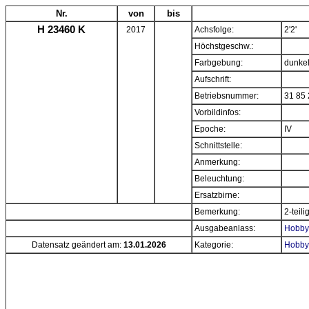
Nr.
von
bis
H 23460 K
2017
Achsfolge:
2'2'
Höchstgeschw.:
Farbgebung:
dunkel
Aufschrift:
Betriebsnummer:
31 85 
Vorbildinfos:
Epoche:
IV
Schnittstelle:
Anmerkung:
Beleuchtung:
Ersatzbirne:
Bemerkung:
2-teil
Ausgabeanlass:
Hobbyt
Datensatz geändert am:
13.01.2026
Kategorie:
Hobbyt