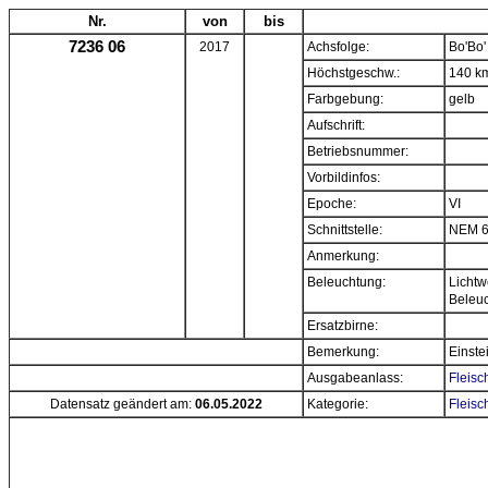
Nr.
von
bis
7236 06
2017
Achsfolge:
Bo'Bo'
Höchstgeschw.:
140 k
Farbgebung:
gelb
Aufschrift:
Betriebsnummer:
Vorbildinfos:
Epoche:
VI
Schnittstelle:
NEM 
Anmerkung:
Beleuchtung:
Lichtw
Beleu
Ersatzbirne:
Bemerkung:
Einste
Ausgabeanlass:
Fleis
Datensatz geändert am:
06.05.2022
Kategorie:
Fleisc