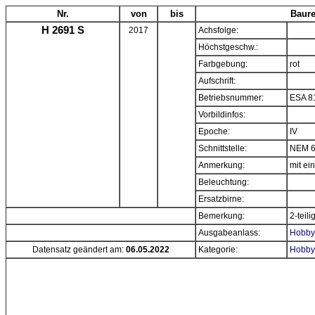
Nr.
von
bis
Baure
H 2691 S
2017
Achsfolge:
Höchstgeschw.:
Farbgebung:
rot
Aufschrift:
Betriebsnummer:
ESA 8
Vorbildinfos:
Epoche:
IV
Schnittstelle:
NEM 6
Anmerkung:
mit e
Beleuchtung:
Ersatzbirne:
Bemerkung:
2-teili
Ausgabeanlass:
Hobbyt
Datensatz geändert am:
06.05.2022
Kategorie:
Hobbyt