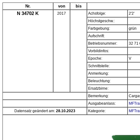
Nr.
von
bis
N 34702 K
2017
Achsfolge:
2'2'
Höchstgeschw.:
Farbgebung:
grün
Aufschrift:
Betriebsnummer:
32 71 
Vorbildinfos:
Epoche:
V
Schnittstelle:
Anmerkung:
Beleuchtung:
Ersatzbirne:
Bemerkung:
Carga
Ausgabeanlass:
MFTrai
Datensatz geändert am:
28.10.2023
Kategorie:
MFTrai