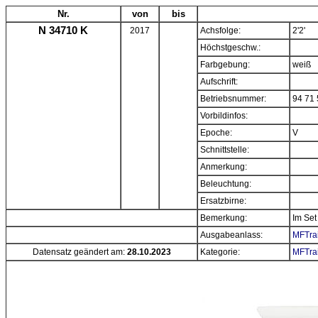
Nr.
von
bis
N 34710 K
2017
Achsfolge:
2'2'
Höchstgeschw.:
Farbgebung:
weiß
Aufschrift:
Betriebsnummer:
94 71 
Vorbildinfos:
Epoche:
V
Schnittstelle:
Anmerkung:
Beleuchtung:
Ersatzbirne:
Bemerkung:
Im Set
Ausgabeanlass:
MFTrai
Datensatz geändert am:
28.10.2023
Kategorie:
MFTrai