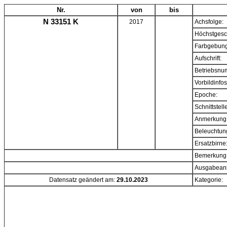
Nr.
von
bis
N 33151 K
2017
Achsfolge:
Höchstgesc
Farbgebung
Aufschrift:
Betriebsnu
Vorbildinfos
Epoche:
Schnittstell
Anmerkung
Beleuchtun
Ersatzbirne
Bemerkung
Ausgabeanl
Datensatz geändert am:
29.10.2023
Kategorie: