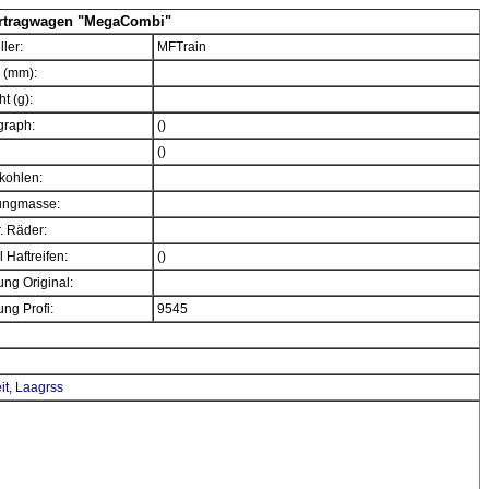
ertragwagen "MegaCombi"
ller:
MFTrain
 (mm):
t (g):
graph:
()
()
kohlen:
ngmasse:
. Räder:
 Haftreifen:
()
ng Original:
ng Profi:
9545
t, Laagrss