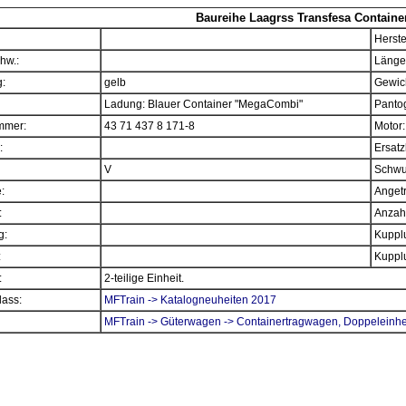
Baureihe Laagrss Transfesa Contain
Herste
hw.:
Länge
:
gelb
Gewich
Ladung: Blauer Container "MegaCombi"
Panto
mmer:
43 71 437 8 171-8
Motor:
:
Ersatz
V
Schwu
e:
Angetr
:
Anzahl
g:
Kupplu
:
Kupplu
:
2-teilige Einheit.
ass:
MFTrain -> Katalogneuheiten 2017
MFTrain -> Güterwagen -> Containertragwagen, Doppeleinhei