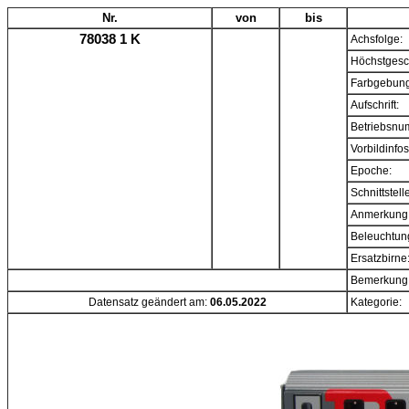
Nr.
von
bis
78038 1 K
Achsfolge:
Höchstgesc
Farbgebung
Aufschrift:
Betriebsnu
Vorbildinfos
Epoche:
Schnittstell
Anmerkung
Beleuchtun
Ersatzbirne
Bemerkung
Datensatz geändert am:
06.05.2022
Kategorie: