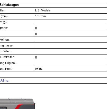
Schlafwagen
ller:
L.S. Models
 (mm):
165 mm
t (g):
graph:
()
()
kohlen:
ngmasse:
. Räder:
 Haftreifen:
()
ng Original:
ng Profi:
9545
WLABmz