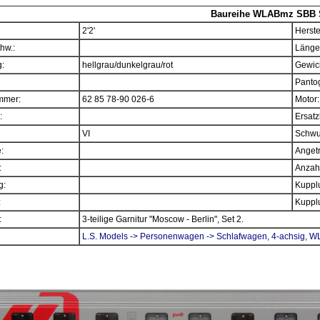
Baureihe WLABmz SBB 
2'2'
Herste
hw.:
Länge
:
hellgrau/dunkelgrau/rot
Gewich
Panto
mmer:
62 85 78-90 026-6
Motor:
:
Ersatz
VI
Schwu
e:
Angetr
:
Anzahl
g:
Kupplu
:
Kupplu
:
3-teilige Garnitur "Moscow - Berlin", Set 2.
L.S. Models -> Personenwagen -> Schlafwagen, 4-achsig, 