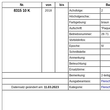
Nr.
von
bis
Ba
8315 10 K
2018
Achsfolge:
2
Höchstgeschw.:
Farbgebung:
braun
Aufschrift:
"Paque
Betriebsnummer:
26 71 
Vorbildinfos:
Epoche:
IV
Schnittstelle:
Anmerkung:
Beleuchtung:
Ersatzbirne:
Bemerkung:
2-teili
Ausgabeanlass:
Fleisc
Datensatz geändert am:
11.03.2023
Kategorie:
Fleisc