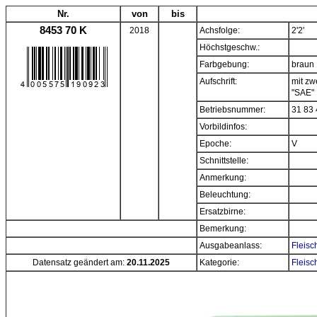
Nr.
von
bis
8453 70 K
2018
Achsfolge:
2'2'
Höchstgeschw.:
Farbgebung:
braun
Aufschrift:
mit zw
"SAE"
Betriebsnummer:
31 83 
Vorbildinfos:
Epoche:
V
Schnittstelle:
Anmerkung:
Beleuchtung:
Ersatzbirne:
Bemerkung:
Ausgabeanlass:
Fleisc
Datensatz geändert am:
20.11.2025
Kategorie:
Fleis