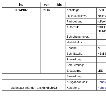
Nr.
von
bis
H 14907
2016
Achsfolge:
B'2'B'
Höchstgeschw.:
70 km
Farbgebung:
rot/gel
Aufschrift:
"301 G
"Im Ki
Betriebsnummer:
Vorbildinfos:
Epoche:
IV
Schnittstelle:
NEM 6
Anmerkung:
Beleuchtung:
Ersatzbirne:
LED
Bemerkung:
Ausgabeanlass:
Hobbyt
Datensatz geändert am:
06.05.2022
Kategorie:
Hobby