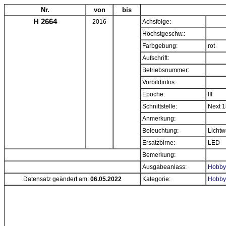
Nr.
von
bis
H 2664
2016
Achsfolge:
Höchstgeschw.:
Farbgebung:
rot
Aufschrift:
Betriebsnummer:
Vorbildinfos:
Epoche:
III
Schnittstelle:
Next 
Anmerkung:
Beleuchtung:
Lichtw
Ersatzbirne:
LED
Bemerkung:
Ausgabeanlass:
Hobbyt
Datensatz geändert am:
06.05.2022
Kategorie:
Hobbyt