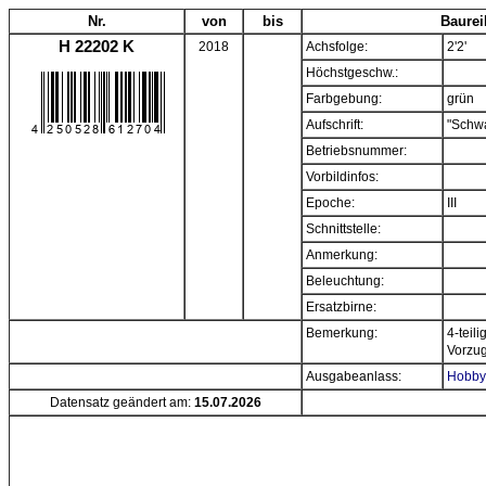
Nr.
von
bis
Baurei
H 22202 K
2018
Achsfolge:
2'2'
Höchstgeschw.:
Farbgebung:
grün
Aufschrift:
"Schw
Betriebsnummer:
Vorbildinfos:
Epoche:
III
Schnittstelle:
Anmerkung:
Beleuchtung:
Ersatzbirne:
Bemerkung:
4-teil
Vorzug
Ausgabeanlass:
Hobbyt
Datensatz geändert am:
15.07.2026