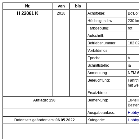
Nr.
von
bis
H 22061 K
2018
Achsfolge:
Bo'Bo'
Höchstgeschw.:
230 k
Farbgebung:
rot
Aufschrift:
Betriebsnummer:
182 0
Vorbildinfos:
Epoche:
V
Schnittstelle:
ja
Anmerkung:
NEM 
Beleuchtung:
Fahrtr
mit w
Ersatzbirne:
Auflage: 150
Bemerkung:
10-tei
Beste
Ausgabeanlass:
Hobbyt
Datensatz geändert am:
06.05.2022
Kategorie:
Hobbyt