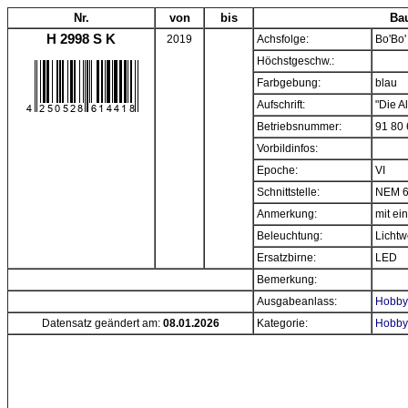
Nr.
von
bis
Bau
H 2998 S K
2019
Achsfolge:
Bo'Bo'
Höchstgeschw.:
Farbgebung:
blau
Aufschrift:
"Die A
Betriebsnummer:
91 80
Vorbildinfos:
Epoche:
VI
Schnittstelle:
NEM 6
Anmerkung:
mit e
Beleuchtung:
Lichtw
Ersatzbirne:
LED
Bemerkung:
Ausgabeanlass:
Hobbyt
Datensatz geändert am:
08.01.2026
Kategorie:
Hobbyt