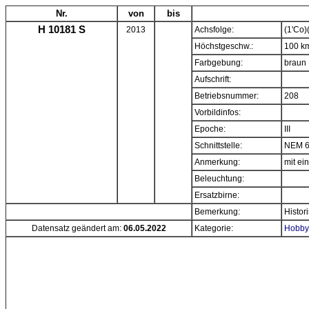
Nr.
von
bis
H 10181 S
2013
Achsfolge:
(1'Co)
Höchstgeschw.:
100 k
Farbgebung:
braun
Aufschrift:
Betriebsnummer:
208
Vorbildinfos:
Epoche:
III
Schnittstelle:
NEM 6
Anmerkung:
mit e
Beleuchtung:
Ersatzbirne:
Bemerkung:
Histor
Datensatz geändert am:
06.05.2022
Kategorie:
Hobbyt