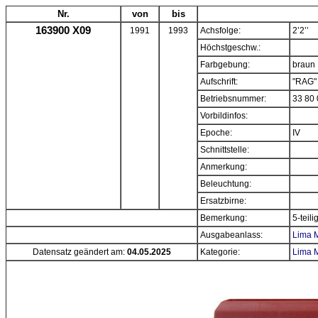
Nr.
von
bis
163900 X09
1991
1993
Achsfolge:
2’2’’
Höchstgeschw.:
Farbgebung:
braun
Aufschrift:
"RAG"
Betriebsnummer:
33 80 
Vorbildinfos:
Epoche:
IV
Schnittstelle:
Anmerkung:
Beleuchtung:
Ersatzbirne:
Bemerkung:
5-teil
Ausgabeanlass:
Lima M
Datensatz geändert am:
04.05.2025
Kategorie:
Lima M