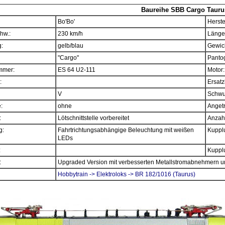
Baureihe SBB Cargo Tauru
Bo'Bo'
Herste
hw.:
230 km/h
Länge
:
gelb/blau
Gewich
"Cargo"
Panto
mmer:
ES 64 U2-111
Motor:
:
Ersatz
V
Schwu
e:
ohne
Angetr
:
Lötschnittstelle vorbereitet
Anzahl
g:
Fahrtrichtungsabhängige Beleuchtung mit weißen
Kupplu
LEDs
:
Kupplu
:
Upgraded Version mit verbesserten Metallstromabnehmern 
Hobbytrain -> Elektroloks -> BR 182/1016 (Taurus)