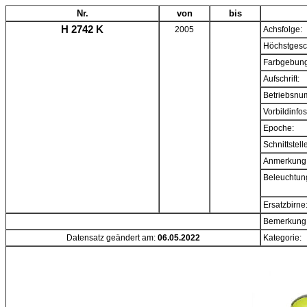
Nr.
von
bis
H 2742 K
2005
Achsfolge:
Höchstgesc
Farbgebung
Aufschrift:
Betriebsnu
Vorbildinfos
Epoche:
Schnittstell
Anmerkung
Beleuchtun
Ersatzbirne
Bemerkung
Datensatz geändert am:
06.05.2022
Kategorie: