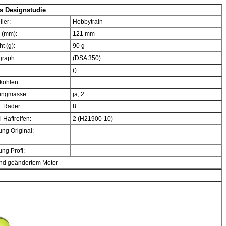
s Designstudie
ller:
Hobbytrain
 (mm):
121 mm
t (g):
90 g
graph:
(DSA 350)
()
kohlen:
ngmasse:
ja, 2
. Räder:
8
 Haftreifen:
2 (H21900-10)
ng Original:
ng Profi:
und geändertem Motor