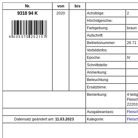
Nr.
von
bis
9318 94 K
2020
Achsfolge:
2
Höchstgeschw.:
Farbgebung:
braun
Aufschrift:
Betriebsnummer:
26 71 
Vorbildinfos:
Epoche:
IV
Schnittstelle:
Anmerkung:
Beleuchtung:
Ersatzbirne:
Bemerkung:
4-teil
Fleisc
22203,
Ausgabeanlass:
Fleisc
Datensatz geändert am:
11.03.2023
Kategorie:
Fleisc