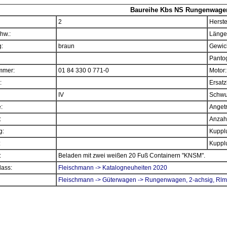
Baureihe Kbs NS Rungenwage
2
Herste
hw.:
Länge
:
braun
Gewich
Panto
mmer:
01 84 330 0 771-0
Motor:
:
Ersatz
IV
Schwu
e:
Angetr
:
Anzahl
g:
Kupplu
:
Kupplu
:
Beladen mit zwei weißen 20 Fuß Containern "KNSM".
ass:
Fleischmann -> Katalogneuheiten 2020
Fleischmann -> Güterwagen -> Rungenwagen, 2-achsig, Rl