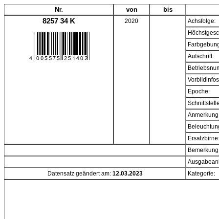
Nr.
von
bis
8257 34 K
2020
Achsfolge:
Höchstgesc
Farbgebung
Aufschrift:
Betriebsnu
Vorbildinfos
Epoche:
Schnittstell
Anmerkung
Beleuchtun
Ersatzbirne
Bemerkung
Ausgabeanl
Datensatz geändert am:
12.03.2023
Kategorie: