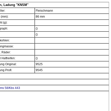
n, Ladung "KNSM"
ller:
Fleischmann
 (mm):
86 mm
t (g):
graph:
()
()
kohlen:
ngmasse:
. Räder:
 Haftreifen:
()
ng Original:
9525
ng Profi:
9545
mms 58/Kbs 443