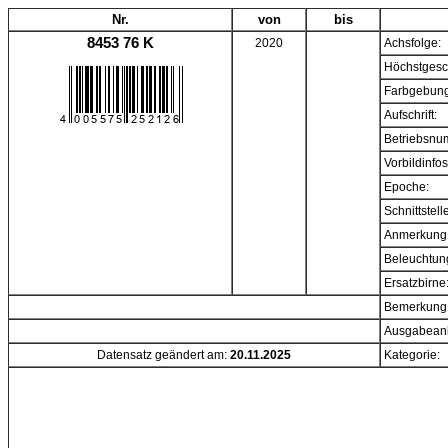
Nr.
von
bis
8453 76 K
2020
Achsfolge:
Höchstgesc
Farbgebung
Aufschrift:
Betriebsnu
Vorbildinfos
Epoche:
Schnittstell
Anmerkung
Beleuchtun
Ersatzbirne
Bemerkung
Ausgabeanl
Datensatz geändert am:
20.11.2025
Kategorie: