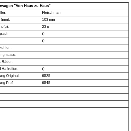
nwagen "Von Haus zu Haus"
ller:
Fleischmann
 (mm):
103 mm
t (g):
23 g
graph:
()
()
kohlen:
ngmasse:
. Räder:
 Haftreifen:
()
ng Original:
9525
ng Profi:
9545