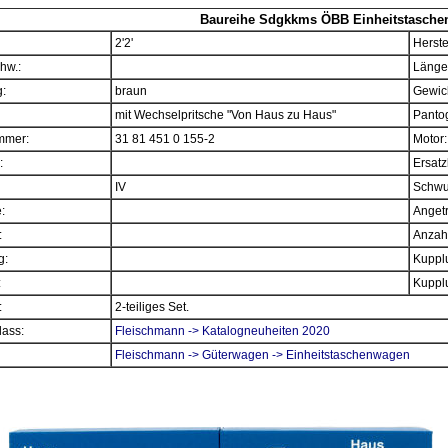
Baureihe Sdgkkms ÖBB Einheitstasche
2'2'
Herste
hw.:
Länge
:
braun
Gewich
mit Wechselpritsche "Von Haus zu Haus"
Panto
mmer:
31 81 451 0 155-2
Motor:
:
Ersatz
IV
Schwu
e:
Angetr
:
Anzahl
g:
Kupplu
:
Kupplu
:
2-teiliges Set.
ass:
Fleischmann -> Katalogneuheiten 2020
Fleischmann -> Güterwagen -> Einheitstaschenwagen