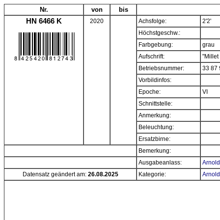
Nr.
von
bis
HN 6466 K
2020
Achsfolge:
2'2'
Höchstgeschw.:
Farbgebung:
grau
Aufschrift:
"Mille
Betriebsnummer:
33 87 
Vorbildinfos:
Epoche:
VI
Schnittstelle:
Anmerkung:
Beleuchtung:
Ersatzbirne:
Bemerkung:
Ausgabeanlass:
Arnold
Datensatz geändert am:
26.08.2025
Kategorie:
Arnold