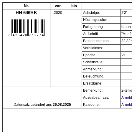
Nr.
von
bis
HN 6469 K
2020
Achsfolge:
2'2'
Höchstgeschw.:
Farbgebung:
braun
Aufschrift:
"Monfe
Betriebsnummer:
33 83 
Vorbildinfos:
Epoche:
VI
Schnittstelle:
Anmerkung:
Beleuchtung:
Ersatzbirne:
Bemerkung:
2-teili
Ausgabeanlass:
Arnold
Datensatz geändert am:
26.08.2025
Kategorie:
Arnold