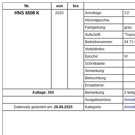
Nr.
von
bis
HNS 6508 K
2020
Achsfolge:
2'2'
Höchstgeschw.:
Farbgebung:
grau
Aufschrift:
"Trans
Betriebsnummer:
34 71 
Vorbildinfos:
Epoche:
VI
Schnittstelle:
Anmerkung:
Beleuchtung:
Ersatzbirne:
Auflage: 350
Bemerkung:
2-teil
Ausgabeanlass:
Arnold
Datensatz geändert am:
26.08.2025
Kategorie:
Arnold