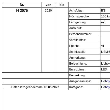
Nr.
von
bis
H 3075
2020
Achsfolge:
B'B'
Höchstgeschw.:
100 k
Farbgebung:
rot
Aufschrift:
Betriebsnummer:
Vorbildinfos:
Epoche:
VI
Schnittstelle:
NEM 6
Anmerkung:
Beleuchtung:
Lichtw
Ersatzbirne:
LED
Bemerkung:
Ausgabeanlass:
Hobbyt
Datensatz geändert am:
06.05.2022
Kategorie:
Hobbyt