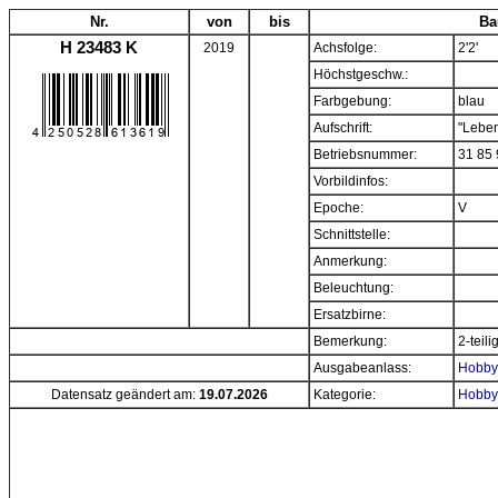
Nr.
von
bis
Ba
H 23483 K
2019
Achsfolge:
2'2'
Höchstgeschw.:
Farbgebung:
blau
Aufschrift:
"Leben
Betriebsnummer:
31 85 
Vorbildinfos:
Epoche:
V
Schnittstelle:
Anmerkung:
Beleuchtung:
Ersatzbirne:
Bemerkung:
2-teili
Ausgabeanlass:
Hobbyt
Datensatz geändert am:
19.07.2026
Kategorie:
Hobbyt