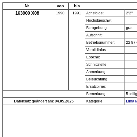
Nr.
von
bis
163900 X08
1990
1991
Achsfolge:
2’2’’
Höchstgeschw.:
Farbgebung:
grau
Aufschrift:
Betriebsnummer:
22 87 
Vorbildinfos:
Epoche:
Schnittstelle:
Anmerkung:
Beleuchtung:
Ersatzbirne:
Bemerkung:
5-teili
Datensatz geändert am:
04.05.2025
Kategorie:
Lima M