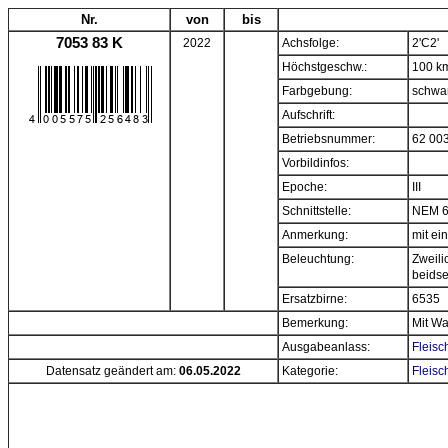
Nr.
von
bis
7053 83 K
2022
Achsfolge:
2'C2'
Höchstgeschw.:
100 k
Farbgebung:
schwa
Aufschrift:
Betriebsnummer:
62 00
Vorbildinfos:
Epoche:
III
Schnittstelle:
NEM 
Anmerkung:
mit e
Beleuchtung:
Zweili
beidse
Ersatzbirne:
6535
Bemerkung:
Mit Wa
Ausgabeanlass:
Fleisc
Datensatz geändert am:
06.05.2022
Kategorie:
Fleisc