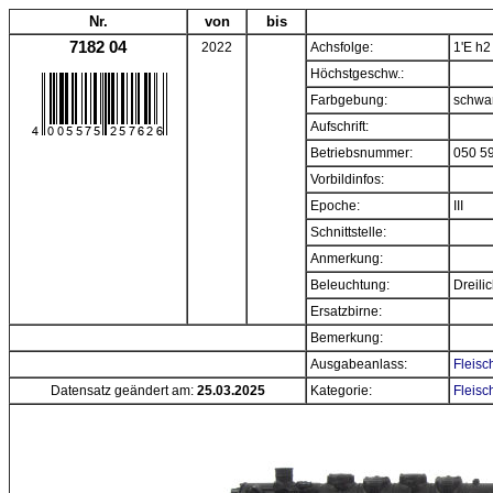
Nr.
von
bis
7182 04
2022
Achsfolge:
1'E h2
Höchstgeschw.:
Farbgebung:
schwa
Aufschrift:
Betriebsnummer:
050 5
Vorbildinfos:
Epoche:
III
Schnittstelle:
Anmerkung:
Beleuchtung:
Dreili
Ersatzbirne:
Bemerkung:
Ausgabeanlass:
Fleisc
Datensatz geändert am:
25.03.2025
Kategorie:
Fleisc