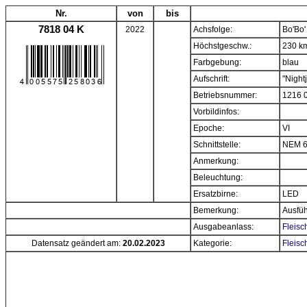
Nr.
von
bis
7818 04 K
2022
Achsfolge:
Bo'Bo'
Höchstgeschw.:
230 k
Farbgebung:
blau
Aufschrift:
"Nightj
Betriebsnummer:
1216 
Vorbildinfos:
Epoche:
VI
Schnittstelle:
NEM 
Anmerkung:
Beleuchtung:
Ersatzbirne:
LED
Bemerkung:
Ausfü
Ausgabeanlass:
Fleisc
Datensatz geändert am:
20.02.2023
Kategorie:
Fleisc