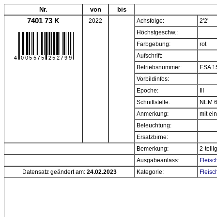
Nr.
von
bis
7401 73 K
2022
Achsfolge:
2'2'
Höchstgeschw.:
Farbgebung:
rot
Aufschrift:
Betriebsnummer:
ESA 1
Vorbildinfos:
Epoche:
III
Schnittstelle:
NEM 6
Anmerkung:
mit e
Beleuchtung:
Ersatzbirne:
Bemerkung:
2-teili
Ausgabeanlass:
Fleisc
Datensatz geändert am:
24.02.2023
Kategorie:
Fleisc