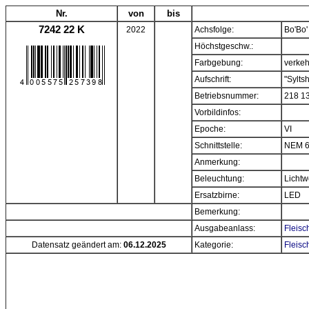
Nr.
von
bis
7242 22 K
2022
Achsfolge:
Bo'Bo'
Höchstgeschw.:
Farbgebung:
verkeh
Aufschrift:
"Syltsh
Betriebsnummer:
218 1
Vorbildinfos:
Epoche:
VI
Schnittstelle:
NEM 6
Anmerkung:
Beleuchtung:
Lichtw
Ersatzbirne:
LED
Bemerkung:
Ausgabeanlass:
Fleisc
Datensatz geändert am:
06.12.2025
Kategorie:
Fleisc