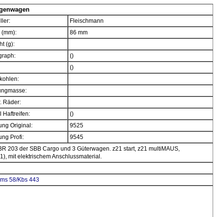
ngenwagen
ller:
Fleischmann
 (mm):
86 mm
t (g):
graph:
()
()
kohlen:
ngmasse:
. Räder:
 Haftreifen:
()
ng Original:
9525
ng Profi:
9545
e BR 203 der SBB Cargo und 3 Güterwagen. z21 start, z21 multiMAUS,
R1), mit elektrischem Anschlussmaterial.
mms 58/Kbs 443