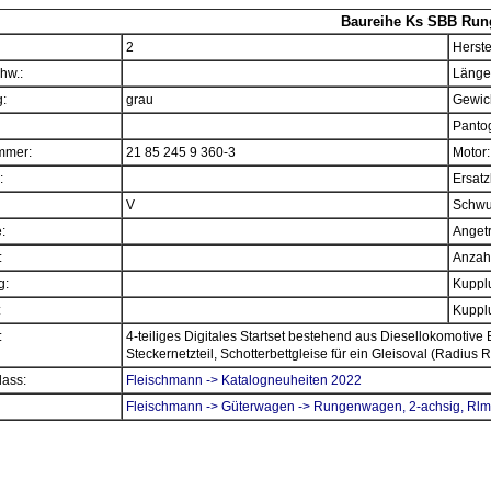
Baureihe Ks SBB Ru
2
Herste
hw.:
Länge
:
grau
Gewich
Panto
mmer:
21 85 245 9 360-3
Motor:
:
Ersatz
V
Schwu
e:
Angetr
:
Anzahl
g:
Kupplu
:
Kupplu
:
4-teiliges Digitales Startset bestehend aus Diesellokomotiv
Steckernetzteil, Schotterbettgleise für ein Gleisoval (Radius 
ass:
Fleischmann -> Katalogneuheiten 2022
Fleischmann -> Güterwagen -> Rungenwagen, 2-achsig, Rl