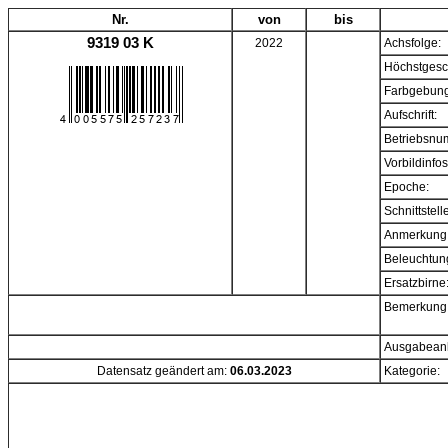
Nr.
von
bis
9319 03 K
2022
Achsfolge:
Höchstgesc
Farbgebung
Aufschrift:
Betriebsnu
Vorbildinfos
Epoche:
Schnittstell
Anmerkung
Beleuchtun
Ersatzbirne
Bemerkung
Ausgabeanl
Datensatz geändert am:
06.03.2023
Kategorie: