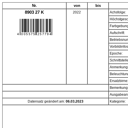
Nr.
von
bis
8903 27 K
2022
Achsfolge:
Höchstgesc
Farbgebung
Aufschrift:
Betriebsnu
Vorbildinfos
Epoche:
Schnittstell
Anmerkung
Beleuchtun
Ersatzbirne
Bemerkung
Ausgabeanl
Datensatz geändert am:
06.03.2023
Kategorie: