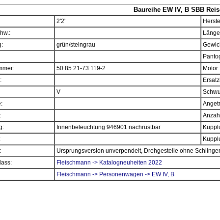
Baureihe EW IV, B SBB Reis
2'2'
Herste
hw.:
Länge
:
grün/steingrau
Gewich
Panto
mmer:
50 85 21-73 119-2
Motor:
:
Ersatz
V
Schwu
e:
Angetr
:
Anzahl
g:
Innenbeleuchtung 946901 nachrüstbar
Kupplu
:
Kupplu
:
Ursprungsversion unverpendelt, Drehgestelle ohne Schlinge
ass:
Fleischmann -> Katalogneuheiten 2022
Fleischmann -> Personenwagen -> EW IV, B