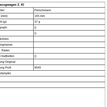
ezugwagen 2. Kl
ller:
Fleischmann
 (mm):
165 mm
t (g):
37 g
graph:
()
()
kohlen:
ngmasse:
. Räder:
 Haftreifen:
()
ng Original:
ng Profi:
9545
rdämpfer.