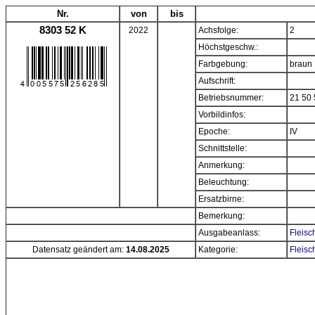
Nr.
von
bis
8303 52 K
2022
Achsfolge:
2
Höchstgeschw.:
Farbgebung:
braun
Aufschrift:
Betriebsnummer:
21 50 
Vorbildinfos:
Epoche:
IV
Schnittstelle:
Anmerkung:
Beleuchtung:
Ersatzbirne:
Bemerkung:
Ausgabeanlass:
Fleisc
Datensatz geändert am:
14.08.2025
Kategorie:
Fleisc