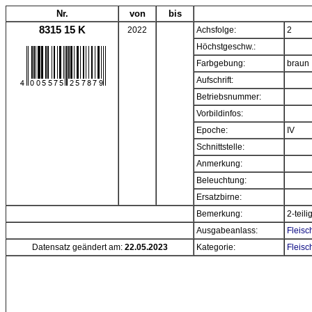
Nr.
von
bis
8315 15 K
2022
Achsfolge:
2
Höchstgeschw.:
Farbgebung:
braun
Aufschrift:
Betriebsnummer:
Vorbildinfos:
Epoche:
IV
Schnittstelle:
Anmerkung:
Beleuchtung:
Ersatzbirne:
Bemerkung:
2-teil
Ausgabeanlass:
Fleisc
Datensatz geändert am:
22.05.2023
Kategorie:
Fleisc