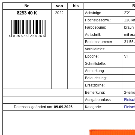
Nr.
von
bis
B
8253 40 K
2022
Achsfolge:
2'2'
Höchstgeschw.:
120 k
Farbgebung:
braun
Aufschrift:
mit or
Betriebsnummer:
31 55 
Vorbildinfos:
Epoche:
VI
Schnittstelle:
Anmerkung:
Beleuchtung:
Ersatzbirne:
Bemerkung:
2-teil
Ausgabeanlass:
Fleisc
Datensatz geändert am:
09.09.2025
Kategorie:
Fleisc