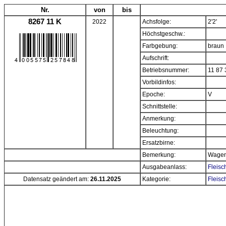
Nr.
von
bis
8267 11 K
2022
Achsfolge:
2'2'
Höchstgeschw.:
Farbgebung:
braun
Aufschrift:
Betriebsnummer:
11 87 
Vorbildinfos:
Epoche:
V
Schnittstelle:
Anmerkung:
Beleuchtung:
Ersatzbirne:
Bemerkung:
Wagen 
Ausgabeanlass:
Fleisc
Datensatz geändert am:
26.11.2025
Kategorie:
Fleis