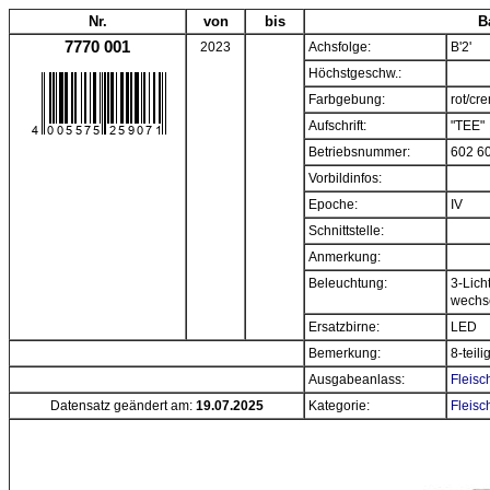
Nr.
von
bis
B
7770 001
2023
Achsfolge:
B'2'
Höchstgeschw.:
Farbgebung:
rot/cr
Aufschrift:
"TEE"
Betriebsnummer:
602 6
Vorbildinfos:
Epoche:
IV
Schnittstelle:
Anmerkung:
Beleuchtung:
3-Licht
wechs
Ersatzbirne:
LED
Bemerkung:
8-teili
Ausgabeanlass:
Fleisc
Datensatz geändert am:
19.07.2025
Kategorie:
Fleisc