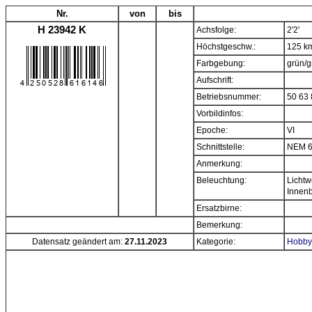
Nr.
von
bis
H 23942 K
Achsfolge:
2'2'
Höchstgeschw.:
125 k
Farbgebung:
grün/g
Aufschrift:
Betriebsnummer:
50 63 
Vorbildinfos:
Epoche:
VI
Schnittstelle:
NEM 6
Anmerkung:
Beleuchtung:
Lichtw
Innen
Ersatzbirne:
Bemerkung:
Datensatz geändert am:
27.11.2023
Kategorie:
Hobbyt