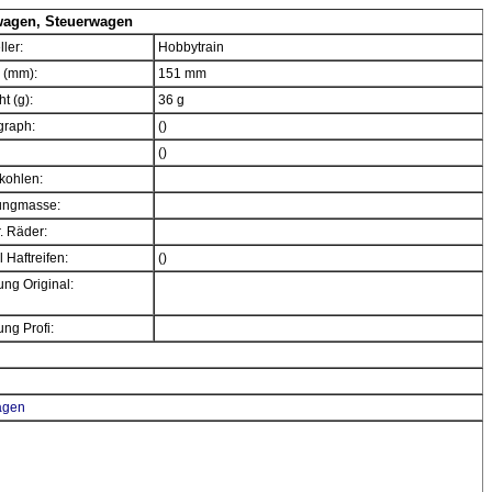
wagen, Steuerwagen
ller:
Hobbytrain
 (mm):
151 mm
t (g):
36 g
graph:
()
()
kohlen:
ngmasse:
. Räder:
 Haftreifen:
()
ng Original:
ng Profi:
agen