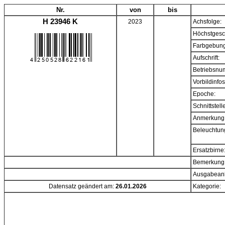
Nr.
von
bis
H 23946 K
2023
Achsfolge:
Höchstgesc
Farbgebung
Aufschrift:
Betriebsnu
Vorbildinfos
Epoche:
Schnittstell
Anmerkung
Beleuchtun
Ersatzbirne
Bemerkung
Ausgabeanl
Datensatz geändert am:
26.01.2026
Kategorie: