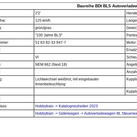
Baureihe BDt BLS Autoverlade
2'2'
Herste
hw.:
125 km/h
Länge
:
grün/grau
Gewich
"100 Jahre BLS"
Panto
mmer:
51 63 82-33 947-7
Motor:
:
Ersatz
VI
Schwu
e:
NEM 662 (Next 18)
Angetr
:
Anzahl
g:
Lichtwechsel weiß/rot, mit eingebauter
Kupplu
Innenbeleuchtung
:
Kupplu
:
ass:
Hobbytrain -> Katalogneuheiten 2023
Hobbytrain -> Güterwagen -> Autoverladewagen Bt, Steuerw