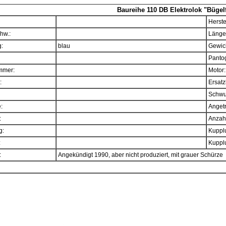
Baureihe 110 DB Elektrolok "Bügelfa
Herste
hw.:
Länge
:
blau
Gewich
Panto
mmer:
Motor:
:
Ersatz
Schwu
e:
Angetr
:
Anzahl
g:
Kupplu
:
Kupplu
:
Angekündigt 1990, aber nicht produziert, mit grauer Schürze