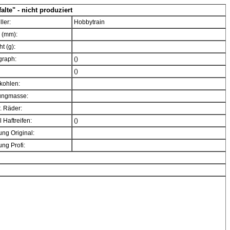
lte" - nicht produziert
ller:
Hobbytrain
 (mm):
t (g):
graph:
()
()
kohlen:
ngmasse:
. Räder:
 Haftreifen:
()
ng Original:
ng Profi: