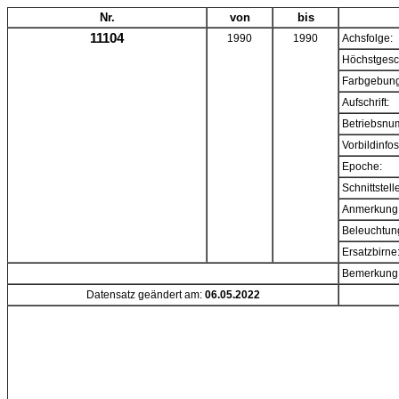
Nr.
von
bis
11104
1990
1990
Achsfolge:
Höchstgesc
Farbgebung
Aufschrift:
Betriebsnu
Vorbildinfos
Epoche:
Schnittstell
Anmerkung
Beleuchtun
Ersatzbirne
Bemerkung
Datensatz geändert am:
06.05.2022